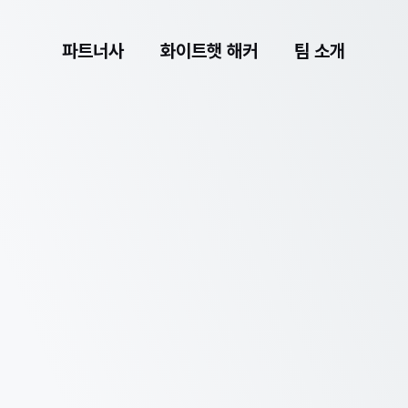
파트너사
화이트햇 해커
팀 소개